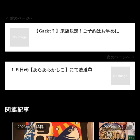
前のページへ
投
【Gackt？】来店決定！ご予約はお早めに
稿
ナ
ビ
ゲ
次のページへ
ー
１５日㈯【あらあらかしこ】にて放送📺️
シ
ョ
ン
関連記事
2023年9月15日
2023年12月1日