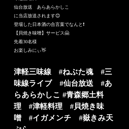
仙台放送 あらあらかしこ
に当店放送されます😊
登場した日本酒の合言葉でなんと❗️
【貝焼き味噌】サービス🤗
先着30名様
お楽しみにぃ👋
津軽三味線 #ねぶた魂 #三
味線ライブ #仙台放送 #あ
らあらかしこ #青森郷土料
理 #津軽料理 #貝焼き味
噌 #イガメンチ #嶽きみ天