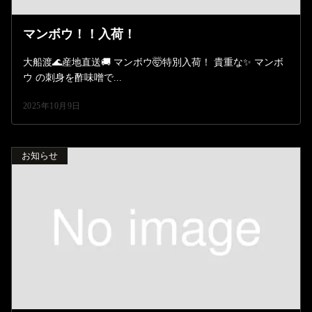
マンボウ！！入荷！
大船渡🌊産地直送🚚 マンボウ🤯特別入荷！ 貴重な✨️ マンボ
ウ の刺身を酢味噌で...
2025年10月9日
お知らせ