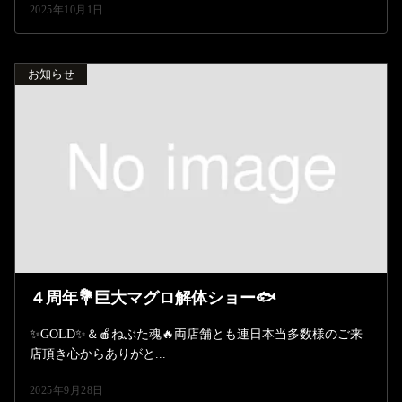
2025年10月1日
お知らせ
４周年💐巨大マグロ解体ショー🐟️
✨️GOLD✨️＆🍎ねぶた魂🔥両店舗とも連日本当多数様のご来
店頂き心からありがと...
2025年9月28日