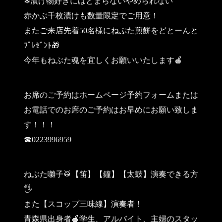
❄漬け物好きにはとまらないやめられない
赤かぶ千枚漬けも数量限定でご用意！
またご来店先着50名様にねぷた煎餅をどとーんと
ﾌﾟﾚｾﾞﾝﾄ🎁
今年もねぶた魂を宜しくお願いいたします🍎
お席のご予約はホームページ予約フォームまたは
お電話でのお席のご予約はお早めにお願い致しま
す！！！
☎0223996959
ねぶた囃子🥁【笛】【鐘】【太鼓】演奏できる方
🖐
また【スコップ三味線】演奏者！
青森県出身者🍎学生、アルバイト、主婦のスタッ