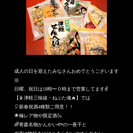
成人の日を迎えたみなさんおめでとうございます
㊗
日曜、祝日は18時〜０時まで営業してます✌
【🏮津軽三味線・ねぶた魂🔥】では
🎈新春祝酒4種類ご用意！！
🌟極レア物や限定酒🍶
🌈青森名物かんかい🐟の一夜干と