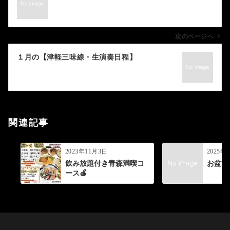
ナ
ビ
ゲ
次のページへ
ー
１月の【津軽三味線・生演奏日程】
シ
ョ
ン
関連記事
2023年11月3日
2025年
飲み放題付き青森満喫コ
お盆営
ース🍎