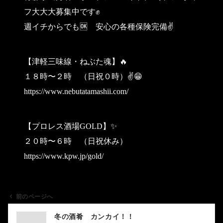
フ大大大募集中です✊
週イチからでも🆗 安心の各種保険完備✌
【津軽三味線・ねぶた魂】🔥
１８時〜２時 （日祝０時）✌😁
https://www.nebutatamashii.com/
【プロレス酒場GOLD】✨
２０時〜６時 （日祝休み）
https://www.kpw.jp/gold/
前のページへ
投
冬の酒肴 カンカイ！！
稿