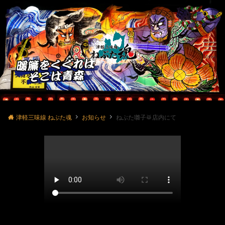
Menu
津軽三味線 ねぶた魂
お知らせ
ねぶた囃子🥁店内にて