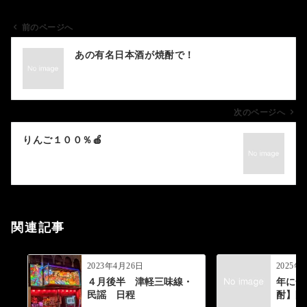
前のページへ
投
あの有名日本酒が焼酎で！
稿
ナ
ビ
ゲ
次のページへ
ー
りんご１００％🍎
シ
ョ
ン
関連記事
2023年4月26日
2025年
４月後半 津軽三味線・
年に一
民謡 日程
酎】限