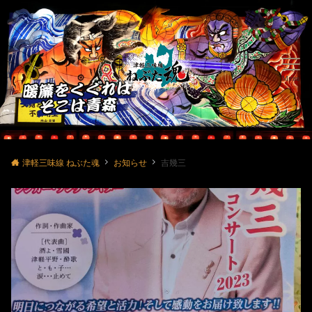
Menu
津軽三味線 ねぶた魂
お知らせ
吉幾三