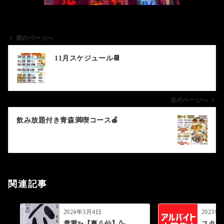
前のページへ
投
11月スケジュール📆
稿
ナ
ビ
ゲ
次のページへ
ー
飲み放題付き青森満喫コース🍎
シ
ョ
ン
関連記事
2024年3月4日
2023年
貴重✨【裏八仙】🍶
スタッ