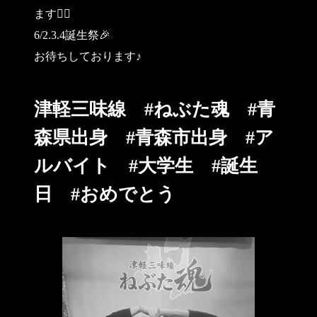
ます🙇‍♀️
6/2.3.4誕生祭🎉
お待ちしております♪
津軽三味線 #ねぶた魂 #青
森県出身 #青森市出身 #ア
ルバイト #大学生 #誕生
日 #おめでとう