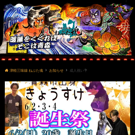
Menu
津軽三味線 ねぶた魂
お知らせ
成人祝い💐