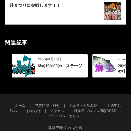
ー
絆まつりに参戦します！！！
シ
ョ
ン
関連記事
2022年8月18日
2024年
18㈭19㈮20㈯ ステージ
20日
🐟️】
ホーム
営業時間・料金
お食事・お飲み物
予約申し
込み
お知らせ
アクセス
姉妹店 プロレス酒場GOLD
プライバシーポリシー
津軽三味線 ねぶた魂