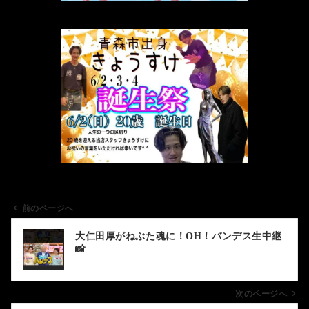
前のページへ
投
大仁田厚がねぶた魂に！OH！バンデス生中継
稿
📸
ナ
ビ
ゲ
次のページへ