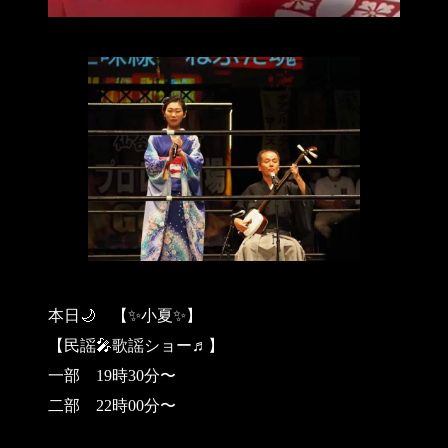
本日🌙 【✨小夏✨】
【民謡🎤歌謡ショー♬】
一部 19時30分〜
二部 22時00分〜