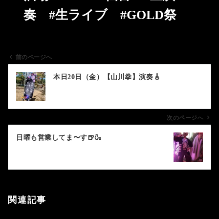
奏 #生ライブ #GOLD祭
前のページへ
投
本日20日（金）【山川拳】演奏🎸
稿
ナ
ビ
ゲ
次のページへ
ー
日曜も営業してま〜す🍺🍶
シ
ョ
ン
関連記事