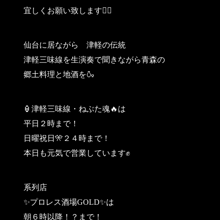
宜しくお願い致します🙇‍♀
仙台に居ながら 津軽の伝統
津軽三味線を生演奏で聞きながら青森の
郷土料理と地酒を🍶
🏮津軽三味線・ねぶた魂🔥は
平日２時まで！
日曜祝日🎌２４時まで！
本日も元気で営業しています✊
系列店
✨プロレス酒場GOLD✨は
朝６時以降！？まで！