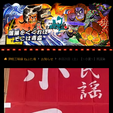
Menu
津軽三味線 ねぶた魂
お知らせ
本日21日（土）【✨小夏✨】民謡🎤