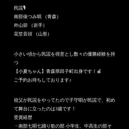
民謡🎙
南部俵つみ唄 （青森）
外山節 （岩手）
花笠音頭 （山形）
小さい頃から民謡を得意とし数々の優勝経験を持
つ
【小夏ちゃん】青森県田子町出身です！🍎
ご予約お待ちしております♪
祖父が民謡をやってたので子守唄が民謡で、初め
て舞台に立ったのは3歳です！
受賞経歴
・南部七唄七踊り歌の部 小学生、中高生の部そ