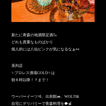
新たに青森の地酒限定酒🍶
どれも貴重なものばかり
個人的には八仙ピンクが気になるなぁ👀
系列店
✨プロレス酒場GOLD✨は
朝６時以降！？まで！
ウーバーイーツ🚵、出前館🚗、WOLT🍱
自宅にデリバリーで青森料理を🐡🍎