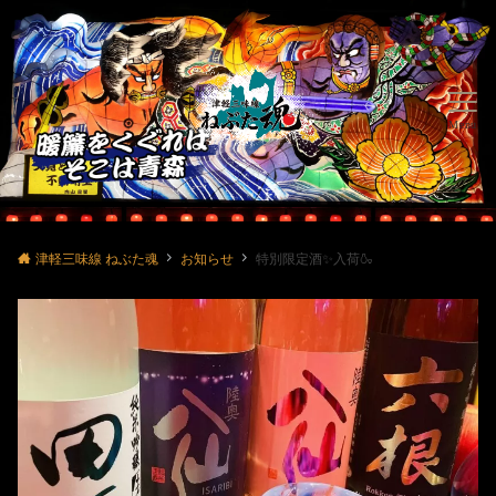
Menu
津軽三味線 ねぶた魂
お知らせ
特別限定酒✨入荷🍶