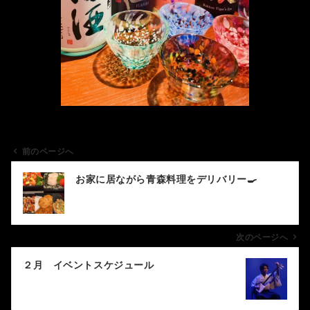
前のページへ
投
お家に居ながら青森料理をデリバリー🍳
稿
ナ
ビ
ゲ
次のページへ
ー
２月 イベントスケジュール
シ
ョ
ン