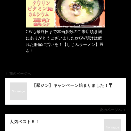
GWも最終日まで本当多数のご来店頂き誠
にありがとうございました🍺GW明けは疲
れた肝臓に労いを！【しじみラーメン】🍜
を！！！
前のページへ
投
【翆ジン】キャンペーン始まりました！🍸
稿
ナ
ビ
ゲ
次のページへ
ー
人気ベスト５！
シ