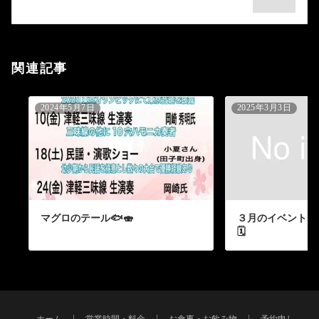
ョ
ン
関連記事
2024年5月7日
2025年3月3日
マグロのテール🐟🍣
３月のイベントス
🗓️