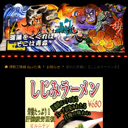
Menu
津軽三味線 ねぶた魂
お知らせ
疲れた肝臓に【しじみラーメン🍜】