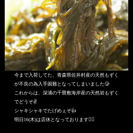
今まで入荷してた、青森県佐井村産の天然もずく
が不良の為入手困難となってしまいました🥲
これからは、深浦の千畳敷海岸産の天然岩もずく
でどうぞ✌️
シャキシャキでたげめぇぞ👍
明日16(木)は店休となっております🙇‍♀️