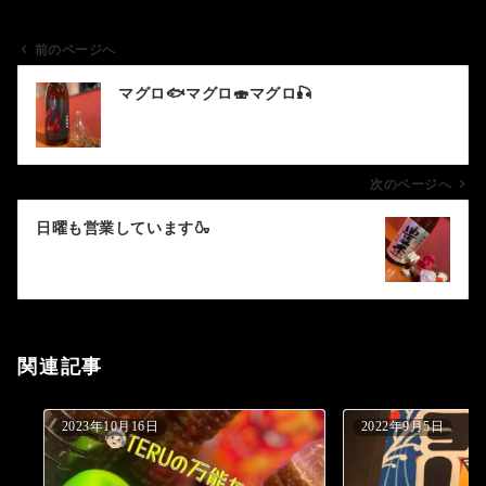
前のページへ
投
マグロ🐟マグロ🍣マグロ🎣
稿
ナ
ビ
ゲ
次のページへ
ー
日曜も営業しています🍶
シ
ョ
ン
関連記事
2023年10月16日
2022年9月5日