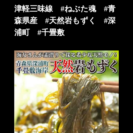
津軽三味線 #ねぶた魂 #青
森県産 #天然岩もずく #深
浦町 #千畳敷