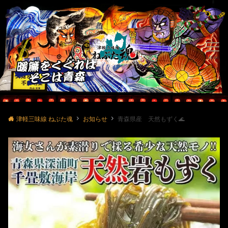
Menu
津軽三味線 ねぶた魂
お知らせ
青森県産 天然もずく🌊