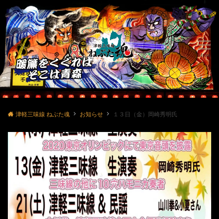
Menu
津軽三味線 ねぶた魂
お知らせ
１３日（金）岡崎秀明氏