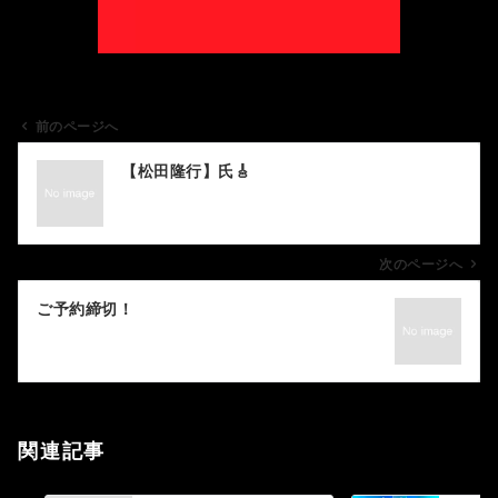
前のページへ
投
【松田隆行】氏🎸
稿
ナ
ビ
ゲ
次のページへ
ー
ご予約締切！
シ
ョ
ン
関連記事