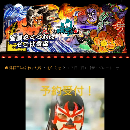
Menu
津軽三味線 ねぶた魂
お知らせ
１７日（日）【ザ・グレート・サスケ】来店決定！