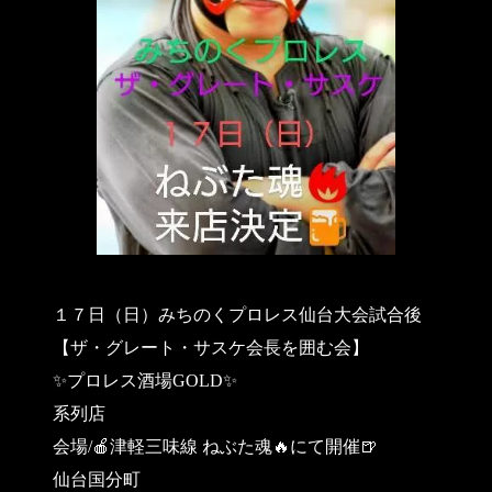
１７日（日）みちのくプロレス仙台大会試合後
【ザ・グレート・サスケ会長を囲む会】
✨️プロレス酒場GOLD✨️
系列店
会場/🍎津軽三味線 ねぶた魂🔥にて開催🍺
仙台国分町