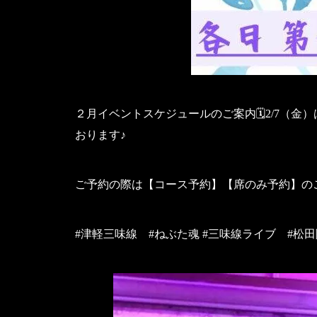
２月イベントスケジュールのご案内🗓️2/7（
おります♪
ご予約の際は【コース予約】【席のみ予約】のご指
#津軽三味線 #ねぶた魂 #三味線ライブ #松