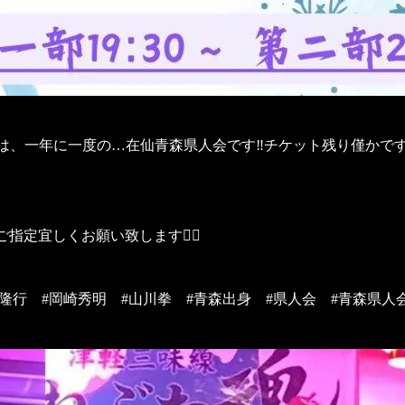
金）は、一年に一度の…在仙青森県人会です‼️チケット残り僅か
定宜しくお願い致します🙇‍♀
田隆行 #岡崎秀明 #山川拳 #青森出身 #県人会 #青森県人