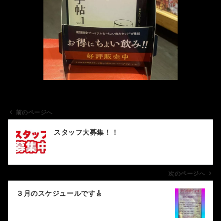
前のページへ
投
スタッフ大募集！！
稿
ナ
ビ
ゲ
次のページへ
ー
３月のスケジュールです🎸
シ
ョ