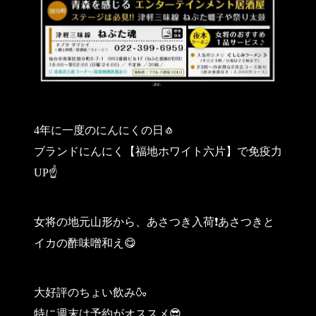
4年に一度のにんにくの日🧄
ブランドにんにく【福地ホワイト六片】で免疫力
UP☝️
女将の地元山形から、あさつき入荷❗️あさつきと
イカの酢味噌和え😋
大好評のちょい飲み🍶
特に週末は予約がオススメ😎