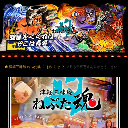
Menu
津軽三味線 ねぶた魂
お知らせ
２月も千客万来ありがとうございました🈵