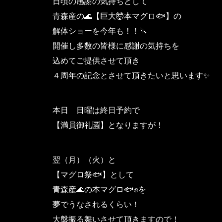
日頃の感謝の気持ちとして
青森産の🌊【巨大🤯本マグロ🐟️】の
解体ショーを今年も！！🔪
開催し多数の皆様に感謝の気持ちを
込めてご提供させて頂き
４周年の記念とさせて頂きたいと思います✨
本日 日曜は終日予約で
【満員御礼🈵】となりますが！
翌（月）（火）と
【マグロ祭🐟️】として
青森産🌊の本マグロ🐟️✊️を
夢でうなされるくらい！
大盤振る舞いさせて頂きますので！