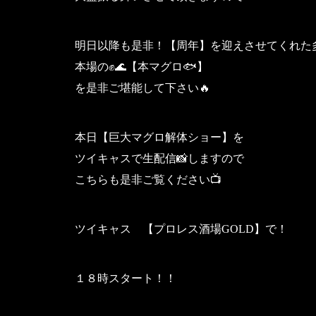
明日以降も是非！【周年】を迎えさせてくれた
本場の✊️🌊【本マグロ🐟️】
を是非ご堪能して下さい🔥
本日【巨大マグロ解体ショー】を
ツイキャスで生配信📸しますので
こちらも是非ご覧ください📺️
ツイキャス 【プロレス酒場GOLD】で！
１８時スタート！！