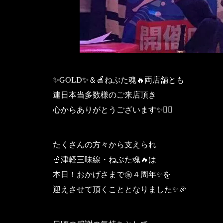
✨️GOLD✨️＆🍎ねぶた魂🔥両店舗とも
連日本当多数様のご来店頂き
心からありがとうございます✨️🙇‍♀
たくさんの方々から支えられ
🍎津軽三味線・ねぶた魂🔥は
本日！おかげさまで㊗️４周年✨を
迎えさせて頂くこととなりました✨🎉