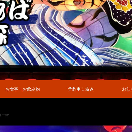
お食事・お飲み物
予約申し込み
お知
ー🐟️