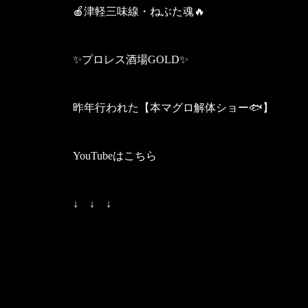
🍎津軽三味線・ねぶた魂🔥
✨プロレス酒場GOLD✨
昨年行われた【本マグロ解体ショー🐟️】
YouTubeはこちら
↓ ↓ ↓