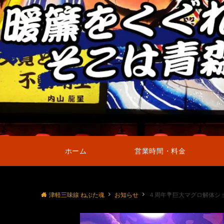
ホーム
営業時間・料金
津軽三味線 ねぶた魂
お知らせ
４周年💐巨大マグロ解体ショ