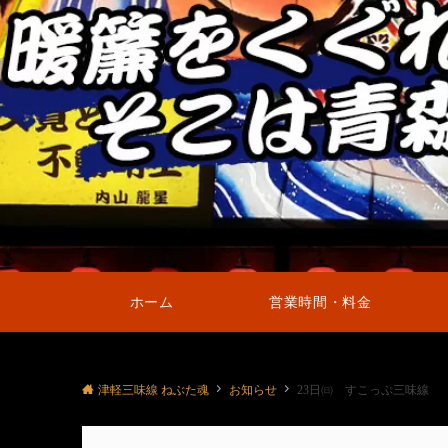
ホーム
営業時間・料金
津軽三味線 ねぶた魂
お知らせ
23日㈰ すこっぷ三味線