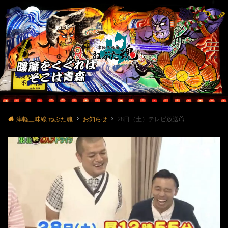
Menu
津軽三味線 ねぶた魂
お知らせ
28日（土）テレビ放送📺