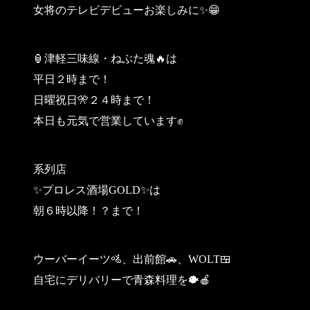
女将のテレビデビューお楽しみに✨😁
🏮津軽三味線・ねぶた魂🔥は
平日２時まで！
日曜祝日🎌２４時まで！
本日も元気で営業しています✊
系列店
✨プロレス酒場GOLD✨は
朝６時以降！？まで！
ウーバーイーツ🚵、出前館🚗、WOLT🍱
自宅にデリバリーで青森料理を🐡🍎