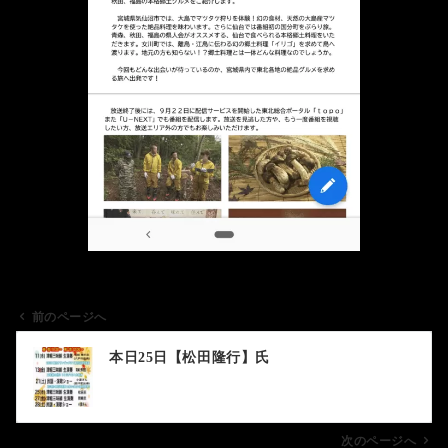
前のページへ
投
本日25日【松田隆行】氏
稿
ナ
ビ
ゲ
次のページへ