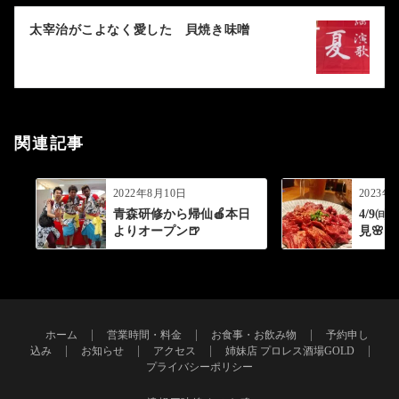
ー
太宰治がこよなく愛した 貝焼き味噌
シ
ョ
ン
関連記事
2022年8月10日
2023年
青森研修から帰仙🍎本日
4/9
よりオープン🍺
見🌸】
ホーム
営業時間・料金
お食事・お飲み物
予約申し
込み
お知らせ
アクセス
姉妹店 プロレス酒場GOLD
プライバシーポリシー