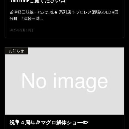
YouTubeご覧ください📺️
🍎津軽三味線・ねぶた魂🔥 系列店 ✨️プロレス酒場GOLD #国
分町 #津軽三味...
2025年9月19日
お知らせ
祝💐４周年🎉マグロ解体ショー🐟️