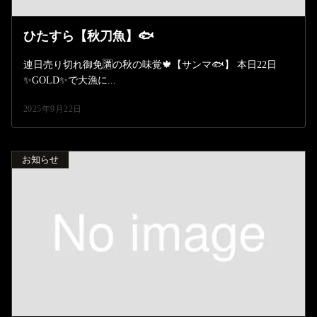
ひたすら【秋刀魚】🐟️
連日売り切れ御免🈵の秋の味覚🍁【サンマ🐟️】 本日22日
✨️GOLD✨️で大漁に...
2025年9月22日
お知らせ