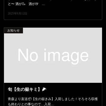
と〜 酒が🍶 酒が🍺 ...
2025年9月12日
お知らせ
旬【生の嶽キミ】🌽
青森より直送📦【生の嶽きみ】入荷しました！そろそろ収穫
も終わりとの事なので…入荷...