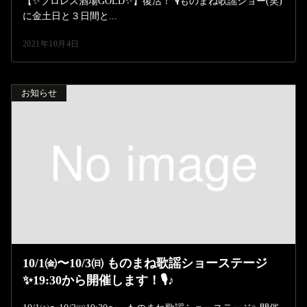
【✨プロレス酒場GOLD✨】復活！ 🎙ものまね歌謡ショー(笑)
に金土日と３日間と...
2021年10月4日
お知らせ
10/1㈮〜10/3㈰ ものまね歌謡ショーステージ
✨19:30から開催します！🎙♪